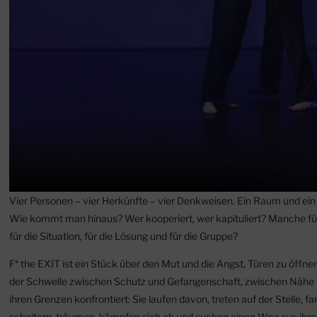
Vier Personen – vier Herkünfte – vier Denkweisen. Ein Raum und ein P
Wie kommt man hinaus? Wer kooperiert, wer kapituliert? Manche führ
für die Situation, für die Lösung und für die Gruppe?
F* the EXIT ist ein Stück über den Mut und die Angst, Türen zu öffnen
der Schwelle zwischen Schutz und Gefangenschaft, zwischen Nähe u
ihren Grenzen konfrontiert: Sie laufen davon, treten auf der Stelle, fa
scheitern, träumen, kämpfen sich ab und suchen einen Weg aus ihre