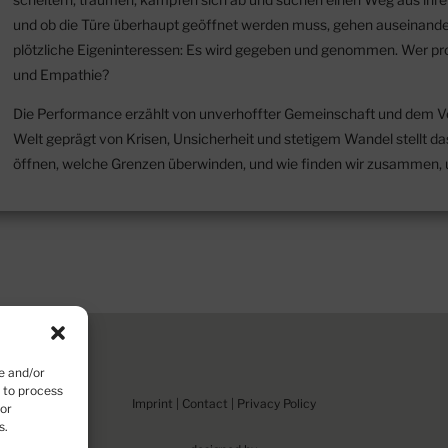
und ob die Türe überhaupt geöffnet werden muss, gehen auseinander
plötzliche Eigeninteressen: Es wird gegeben und genommen. Wer profi
und Empathie?
Die Performance erzählt von unverhoffter Gemeinschaft und dem V
Welt geprägt von Krisen, Unsicherheit und stetigem Wandel stellt d
öffnen, welche Grenzen überwinden, und wie finden wir zusammen
e and/or
s to process
Imprint
|
Contact
|
Privacy Policy
 or
s.