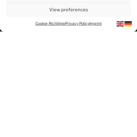
View preferences
Cookie-Richtlinie
Privacy Policy
Imprint
Gegründet wurde die Gruppe 2023 von
dem choreographischen Duo Seulki Hwang
und Florian Entenfellner, die seit 2019
zusammenarbeiten.