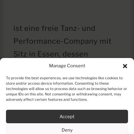
ist eine freie Tanz- und
Performance-Company mit
Sitz in Essen, dessen
künstlerische Arbeit sich
Manage Consent
zwischen Bewegung, Tanz,
To provide the best experiences, we use technologies like cookies to
store and/or access device information. Consenting to these
technologies will allow us to process data such as browsing behavior or
Schauspiel, Physical Theatre,
unique IDs on this site. Not consenting or withdrawing consent, may
adversely affect certain features and functions.
Zirkus und Tanztheater
Accept
bewegt.
Deny