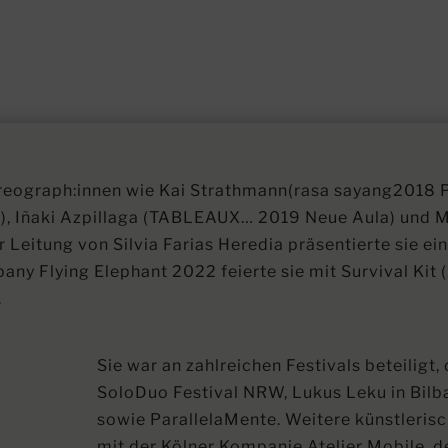
oreograph:innen wie Kai Strathmann(rasa sayang2018 P
a), Iñaki Azpillaga (TABLEAUX… 2019 Neue Aula) und M
Leitung von Silvia Farias Heredia präsentierte sie e
ny Flying Elephant 2022 feierte sie mit Survival Kit 
.
Sie war an zahlreichen Festivals beteiligt, 
SoloDuo Festival NRW, Lukus Leku in Bilbao
sowie ParallelaMente. Weitere künstlerisc
mit der Kölner Kompanie Atelier Mobile,