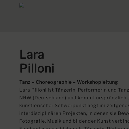
Lara
Pilloni
Tanz – Choreographie – Workshopleitung
Lara Pilloni ist Tänzerin, Performerin und Ta
NRW (Deutschland) und kommt ursprünglich aus
künstlerischer Schwerpunkt liegt im zeitgenö
interdisziplinären Projekten, in denen sie Be
Fotografie, Musik und bildender Kunst verbind
Elephant war sie bisher als Tänzerin, Pädagog