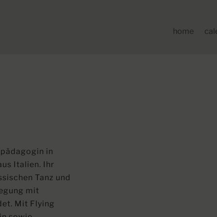
home
cal
nzpädagogin in
 Italien. Ihr
ssischen Tanz und
wegung mit
et. Mit Flying
in sowie