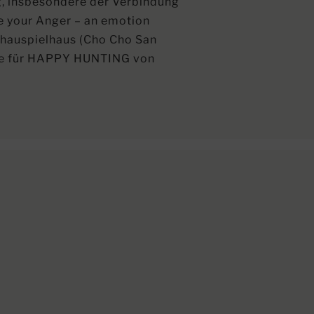
ng, insbesondere der Verbindung
e your Anger – an emotion
Schauspielhaus (Cho Cho San
wie für HAPPY HUNTING von