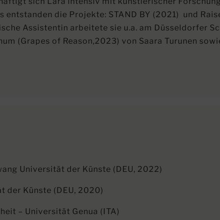
äftigt sich Lara intensiv mit künstlerischer Forschu
us entstanden die Projekte: STAND BY (2021) und Rais
sche Assistentin arbeitete sie u.a. am Düsseldorfer 
hum (Grapes of Reason,2023) von Saara Turunen so
wang Universität der Künste (DEU, 2022)
ät der Künste (DEU, 2020)
eit – Universität Genua (ITA)