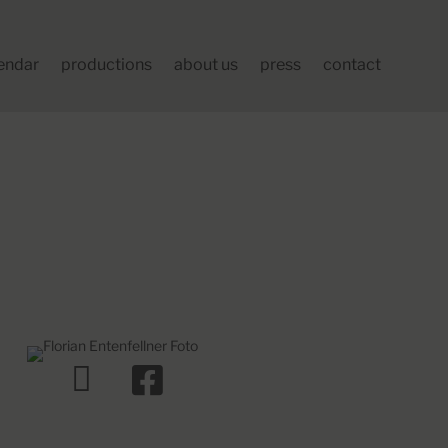
endar
productions
about us
press
contact

